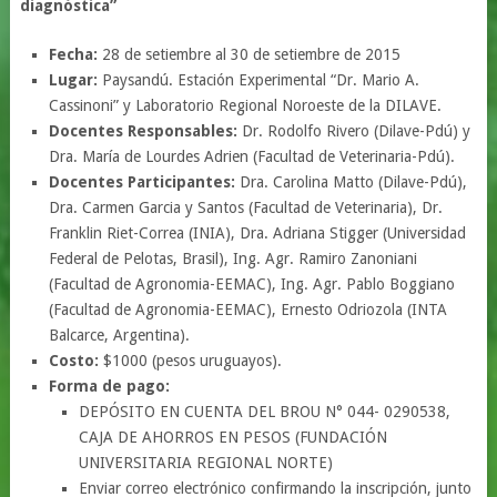
diagnóstica”
Fecha:
28 de setiembre al 30 de setiembre de 2015
Lugar:
Paysandú. Estación Experimental “Dr. Mario A.
Cassinoni” y Laboratorio Regional Noroeste de la DILAVE.
Docentes Responsables:
Dr. Rodolfo Rivero (Dilave-Pdú) y
Dra. María de Lourdes Adrien (Facultad de Veterinaria-Pdú).
Docentes Participantes:
Dra. Carolina Matto (Dilave-Pdú),
Dra. Carmen Garcia y Santos (Facultad de Veterinaria), Dr.
Franklin Riet-Correa (INIA), Dra. Adriana Stigger (Universidad
Federal de Pelotas, Brasil), Ing. Agr. Ramiro Zanoniani
(Facultad de Agronomia-EEMAC), Ing. Agr. Pablo Boggiano
(Facultad de Agronomia-EEMAC), Ernesto Odriozola (INTA
Balcarce, Argentina).
Costo:
$1000 (pesos uruguayos).
Forma de pago:
DEPÓSITO EN CUENTA DEL BROU N° 044- 0290538,
CAJA DE AHORROS EN PESOS (FUNDACIÓN
UNIVERSITARIA REGIONAL NORTE)
Enviar correo electrónico confirmando la inscripción, junto